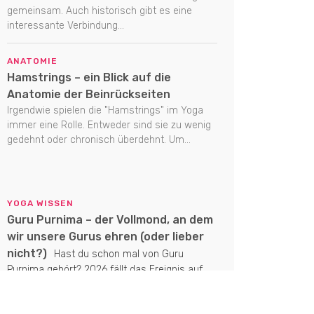
gemeinsam. Auch historisch gibt es eine
interessante Verbindung...
ANATOMIE
Hamstrings – ein Blick auf die
Anatomie der Beinrückseiten
Irgendwie spielen die "Hamstrings" im Yoga
immer eine Rolle. Entweder sind sie zu wenig
gedehnt oder chronisch überdehnt. Um...
YOGA WISSEN
Guru Purnima – der Vollmond, an dem
wir unsere Gurus ehren (oder lieber
nicht?)
Hast du schon mal von Guru
Purnima gehört? 2026 fällt das Ereignis auf
den Vollmond am 29. Juli. Es...