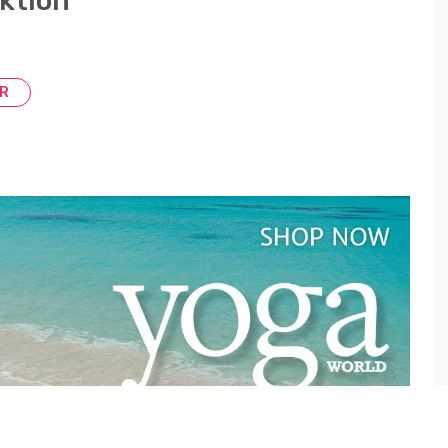
ktion
ER