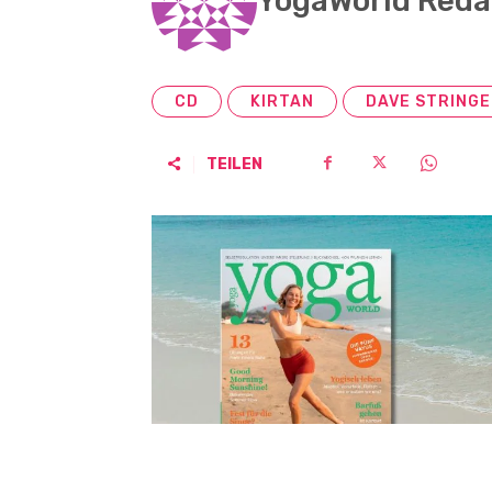
YogaWorld Reda
CD
KIRTAN
DAVE STRING
TEILEN