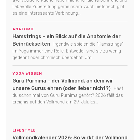
ayurvedische Küche haben nicht nur die farbenfrohe und
liebevolle Zubereitung gemeinsam. Auch historisch gibt
es eine interessante Verbindung...
ANATOMIE
Hamstrings – ein Blick auf die Anatomie der
Beinrückseiten
Irgendwie spielen die "Hamstrings"
im Yoga immer eine Rolle. Entweder sind sie zu wenig
gedehnt oder chronisch überdehnt. Um...
YOGA WISSEN
Guru Purnima – der Vollmond, an dem wir
unsere Gurus ehren (oder lieber nicht?)
Hast
du schon mal von Guru Purnima gehört? 2026 fällt das
Ereignis auf den Vollmond am 29. Juli. Es...
LIFESTYLE
Vollmondkalender 2026: So wirkt der Vollmond