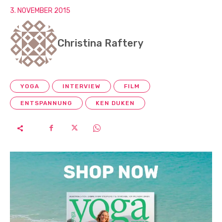
3. NOVEMBER 2015
Christina Raftery
YOGA
INTERVIEW
FILM
ENTSPANNUNG
KEN DUKEN