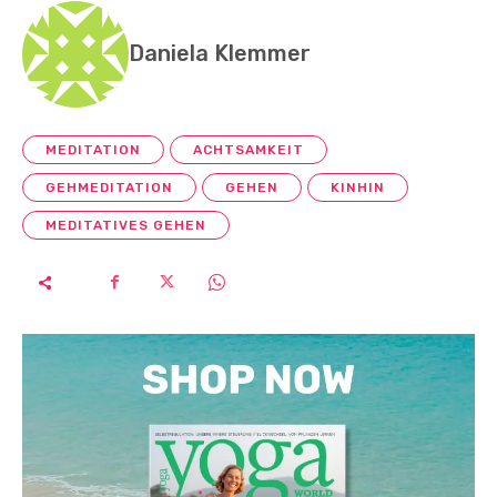
Daniela Klemmer
MEDITATION
ACHTSAMKEIT
GEHMEDITATION
GEHEN
KINHIN
MEDITATIVES GEHEN