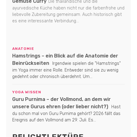
Gemüse Curry
Die thailändische und die
ayurvedische Küche haben nicht nur die farbenfrohe und
liebevolle Zubereitung gemeinsam. Auch historisch gibt
es eine interessante Verbindung...
ANATOMIE
Hamstrings – ein Blick auf die Anatomie der
Beinrückseiten
Irgendwie spielen die "Hamstrings"
im Yoga immer eine Rolle. Entweder sind sie zu wenig
gedehnt oder chronisch überdehnt. Um...
YOGA WISSEN
Guru Purnima – der Vollmond, an dem wir
unsere Gurus ehren (oder lieber nicht?)
Hast
du schon mal von Guru Purnima gehört? 2026 fällt das
Ereignis auf den Vollmond am 29. Juli. Es...
PFLICHTLEKTÜRE