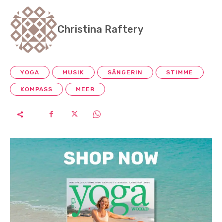
Christina Raftery
YOGA
MUSIK
SÄNGERIN
STIMME
KOMPASS
MEER