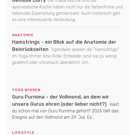
Gemüse Curry
Die thailändische und die
ayurvedische Küche haben nicht nur die farbenfrohe und
liebevolle Zubereitung gemeinsam. Auch historisch gibt
es eine interessante Verbindung...
ANATOMIE
Hamstrings – ein Blick auf die Anatomie der
Beinrückseiten
Irgendwie spielen die "Hamstrings"
im Yoga immer eine Rolle. Entweder sind sie zu wenig
gedehnt oder chronisch überdehnt. Um...
YOGA WISSEN
Guru Purnima – der Vollmond, an dem wir
unsere Gurus ehren (oder lieber nicht?)
Hast
du schon mal von Guru Purnima gehört? 2026 fällt das
Ereignis auf den Vollmond am 29. Juli. Es...
LIFESTYLE