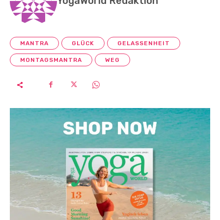
YogaWorld Redaktion
MANTRA
GLÜCK
GELASSENHEIT
MONTAGSMANTRA
WEG