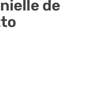
nielle de
tto