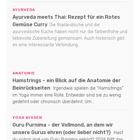
AYURVEDA
Ayurveda meets Thai: Rezept für ein Rotes
Gemüse Curry
Die thailändische und die
ayurvedische Küche haben nicht nur die farbenfrohe und
liebevolle Zubereitung gemeinsam. Auch historisch gibt
es eine interessante Verbindung...
ANATOMIE
Hamstrings – ein Blick auf die Anatomie der
Beinrückseiten
Irgendwie spielen die "Hamstrings"
im Yoga immer eine Rolle. Entweder sind sie zu wenig
gedehnt oder chronisch überdehnt. Um...
YOGA WISSEN
Guru Purnima – der Vollmond, an dem wir
unsere Gurus ehren (oder lieber nicht?)
Hast
du schon mal von Guru Purnima gehört? 2026 fällt das