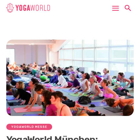
YOGAWORLD MESSE
YogaWorld München: