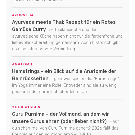
AYURVEDA
Ayurveda meets Thai: Rezept für ein Rotes
Gemüse Curry
Die thailändische und die
ayurvedische Küche haben nicht nur die farbenfrohe und
liebevolle Zubereitung gemeinsam. Auch historisch gibt
es eine interessante Verbindung...
ANATOMIE
Hamstrings – ein Blick auf die Anatomie der
Beinrückseiten
Irgendwie spielen die "Hamstrings"
im Yoga immer eine Rolle. Entweder sind sie zu wenig
gedehnt oder chronisch überdehnt. Um...
YOGA WISSEN
Guru Purnima – der Vollmond, an dem wir
unsere Gurus ehren (oder lieber nicht?)
Hast
du schon mal von Guru Purnima gehört? 2026 fällt das
Ereignis auf den Vollmond am 29. Juli. Es...