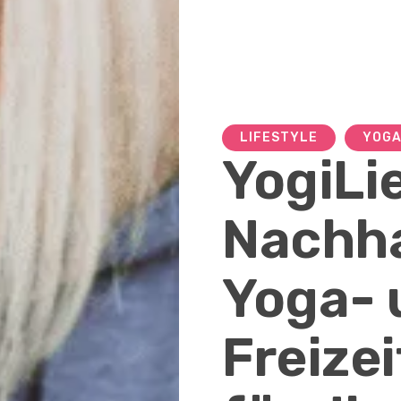
LIFESTYLE
YOGA
YogiLi
Nachha
Yoga- 
Freize