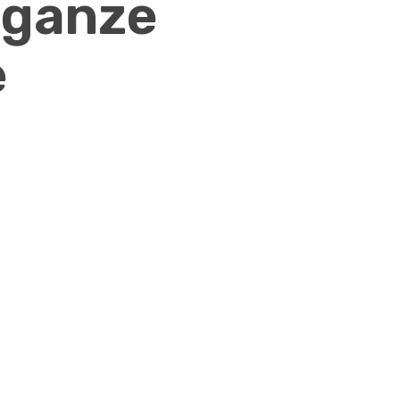
e ganze
e