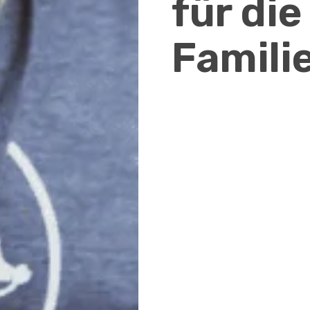
für di
Famili