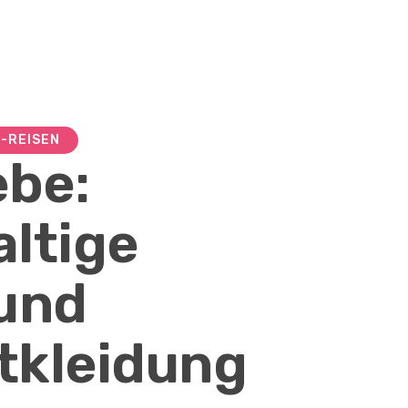
-REISEN
ebe:
ltige
und
itkleidung