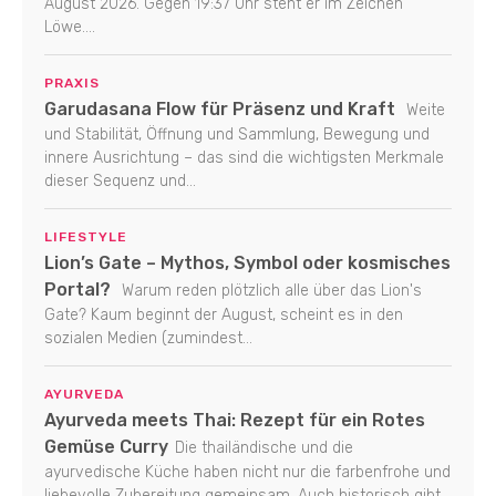
August 2026. Gegen 19:37 Uhr steht er im Zeichen
Löwe....
PRAXIS
Garudasana Flow für Präsenz und Kraft
Weite
und Stabilität, Öffnung und Sammlung, Bewegung und
innere Ausrichtung – das sind die wichtigsten Merkmale
dieser Sequenz und...
LIFESTYLE
Lion’s Gate – Mythos, Symbol oder kosmisches
Portal?
Warum reden plötzlich alle über das Lion's
Gate? Kaum beginnt der August, scheint es in den
sozialen Medien (zumindest...
AYURVEDA
Ayurveda meets Thai: Rezept für ein Rotes
Gemüse Curry
Die thailändische und die
ayurvedische Küche haben nicht nur die farbenfrohe und
liebevolle Zubereitung gemeinsam. Auch historisch gibt