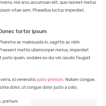
viverra, nisl arcu accumsan elit, quis laoreet metus
ipsum vitae sem. Phasellus luctus imperdiet.
Donec tortor ipsum
Pharetra ac malesuada in, sagittis ac nibh.
Praesent mattis ullamcorper metus, imperdiet
justo quam, sodales eu dui vel, iaculis feugiat
verra, id venenatis
justo pretium
. Nullam congue,
inia dolor, ut congue dolor justo a odio.
c, pretium