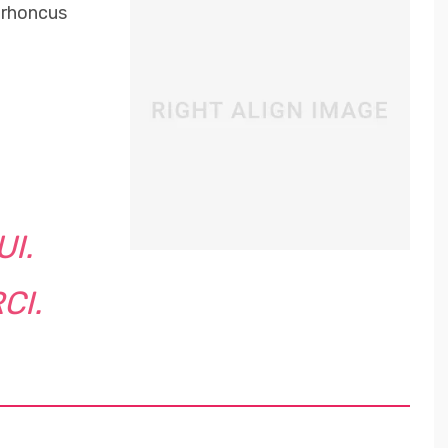
d rhoncus
UI.
CI.