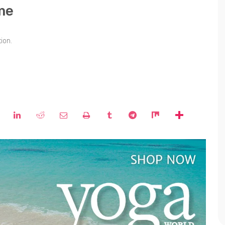
me
ion.