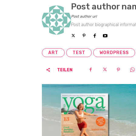
Post author na
Post author url
Post author biographical informat
ART
TEST
WORDPRESS
TEILEN