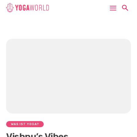
WAS IST YOGA?
Vishnu’s Vibes