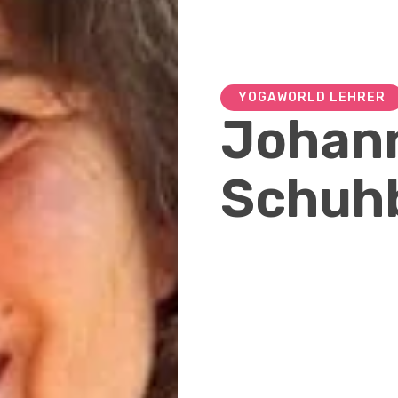
YOGAWORLD LEHRER
Johan
Schuh