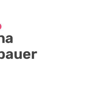
na
bauer