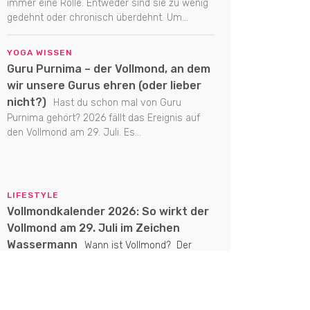
immer eine Rolle. Entweder sind sie zu wenig
gedehnt oder chronisch überdehnt. Um...
YOGA WISSEN
Guru Purnima – der Vollmond, an dem
wir unsere Gurus ehren (oder lieber
nicht?)
Hast du schon mal von Guru
Purnima gehört? 2026 fällt das Ereignis auf
den Vollmond am 29. Juli. Es...
LIFESTYLE
Vollmondkalender 2026: So wirkt der
Vollmond am 29. Juli im Zeichen
Wassermann
Wann ist Vollmond? Der
nächste Vollmond am 29. Juli 2026 steht um
16:35 Uhr im Zeichen Wassermann. Welche
Energien...