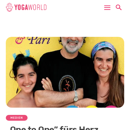
MEDIEN
„One to One” fürs Herz