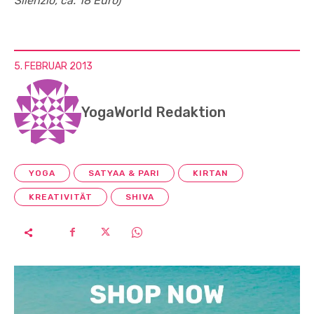
Silenzio, ca. 18 Euro)
5. FEBRUAR 2013
YogaWorld Redaktion
YOGA
SATYAA & PARI
KIRTAN
KREATIVITÄT
SHIVA