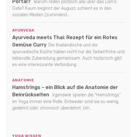
Portal?
Warum reden plötzlich alle über das Lion's
Gate? Kaum beginnt der August, scheint es in den
sozialen Medien (zumindest...
AYURVEDA
Ayurveda meets Thai: Rezept für ein Rotes
Gemüse Curry
Die thailändische und die
ayurvedische Küche haben nicht nur die farbenfrohe und
liebevolle Zubereitung gemeinsam. Auch historisch gibt
es eine interessante Verbindung...
ANATOMIE
Hamstrings – ein Blick auf die Anatomie der
Beinrückseiten
Irgendwie spielen die "Hamstrings"
im Yoga immer eine Rolle. Entweder sind sie zu wenig
gedehnt oder chronisch überdehnt. Um...
YOGA WISSEN