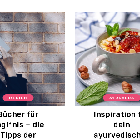
MEDIEN
AYURVEDA
Bücher für
Inspiration 
gi*nis – die
dein
Tipps der
ayurvedisc