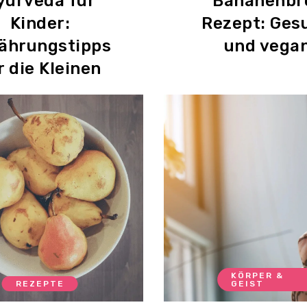
yurveda für
Bananenbr
Kinder:
Rezept: Ges
ährungstipps
und vega
r die Kleinen
KÖRPER &
REZEPTE
GEIST