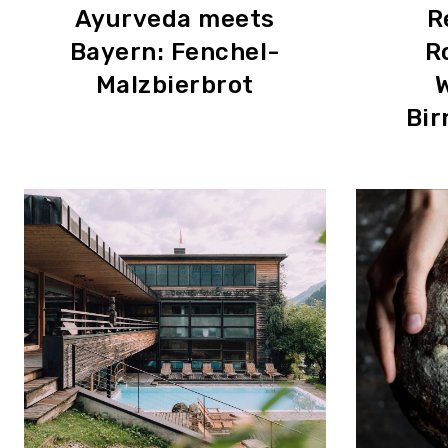
Ayurveda meets
R
Bayern: Fenchel-
R
Malzbierbrot
W
Bi