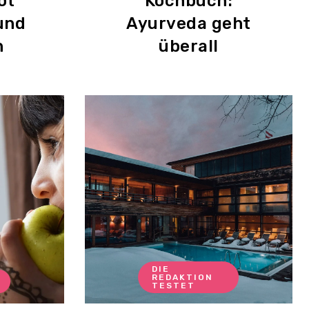
ot
Kochbuch:
und
Ayurveda geht
n
überall
DIE
REDAKTION
TESTET