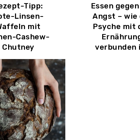
ezept-Tipp:
Essen gegen
ote-Linsen-
Angst – wie 
affeln mit
Psyche mit 
rnen-Cashew-
Ernährun
Chutney
verbunden 