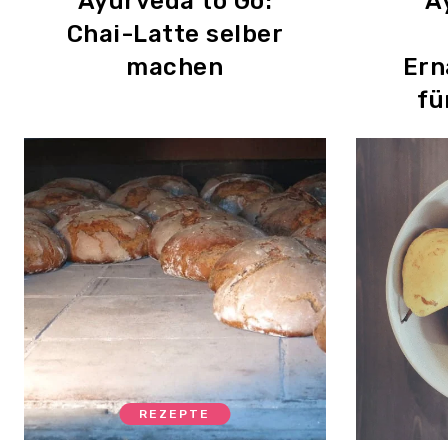
Ayurveda to Go:
A
Chai-Latte selber
machen
Ern
fü
REZEPTE