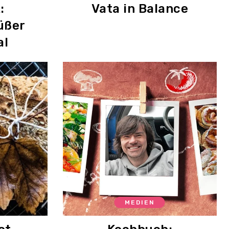
:
Vata in Balance
üßer
al
MEDIEN