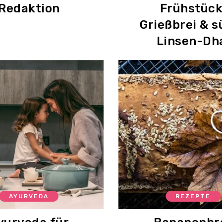
Redaktion
Frühstück
Grießbrei & s
Linsen-Dh
AYURVEDA
REZEPTE