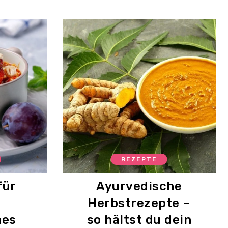
REZEPTE
für
Ayurvedische
Herbstrezepte –
hes
so hältst du dein