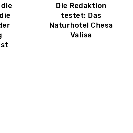
 die
Die Redaktion
die
testet: Das
der
Naturhotel Chesa
g
Valisa
ist