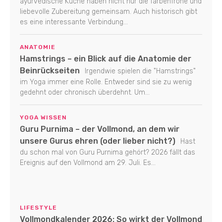
ayurvedische Küche haben nicht nur die farbenfrohe und
liebevolle Zubereitung gemeinsam. Auch historisch gibt
es eine interessante Verbindung...
ANATOMIE
Hamstrings – ein Blick auf die Anatomie der
Beinrückseiten
Irgendwie spielen die "Hamstrings"
im Yoga immer eine Rolle. Entweder sind sie zu wenig
gedehnt oder chronisch überdehnt. Um...
YOGA WISSEN
Guru Purnima – der Vollmond, an dem wir
unsere Gurus ehren (oder lieber nicht?)
Hast
du schon mal von Guru Purnima gehört? 2026 fällt das
Ereignis auf den Vollmond am 29. Juli. Es...
LIFESTYLE
Vollmondkalender 2026: So wirkt der Vollmond