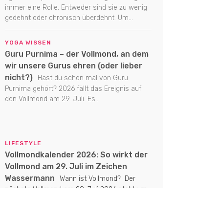
immer eine Rolle. Entweder sind sie zu wenig
gedehnt oder chronisch überdehnt. Um...
YOGA WISSEN
Guru Purnima – der Vollmond, an dem
wir unsere Gurus ehren (oder lieber
nicht?)
Hast du schon mal von Guru
Purnima gehört? 2026 fällt das Ereignis auf
den Vollmond am 29. Juli. Es...
LIFESTYLE
Vollmondkalender 2026: So wirkt der
Vollmond am 29. Juli im Zeichen
Wassermann
Wann ist Vollmond? Der
nächste Vollmond am 29. Juli 2026 steht um
16:35 Uhr im Zeichen Wassermann. Welche
Energien...