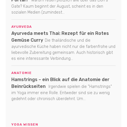
Warum reden plötzlich alle über das Lion's
Gate? Kaum beginnt der August, scheint es in den
sozialen Medien (zumindest...
AYURVEDA
Ayurveda meets Thai: Rezept für ein Rotes
Gemüse Curry
Die thailändische und die
ayurvedische Küche haben nicht nur die farbenfrohe und
liebevolle Zubereitung gemeinsam. Auch historisch gibt
es eine interessante Verbindung...
ANATOMIE
Hamstrings – ein Blick auf die Anatomie der
Beinrückseiten
Irgendwie spielen die "Hamstrings"
im Yoga immer eine Rolle. Entweder sind sie zu wenig
gedehnt oder chronisch überdehnt. Um...
YOGA WISSEN