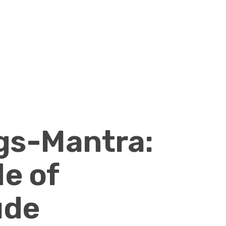
gs-Mantra:
de of
ude