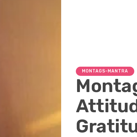
MONTAGS-MANTRA
Monta
Attitu
Gratit