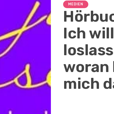
MEDIEN
Hörbuc
Ich will
loslas
woran 
mich d