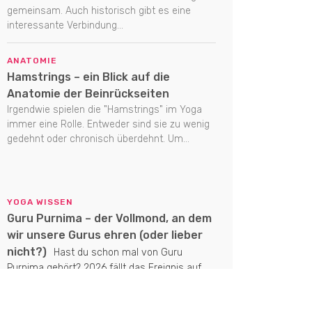
gemeinsam. Auch historisch gibt es eine
interessante Verbindung...
ANATOMIE
Hamstrings – ein Blick auf die
Anatomie der Beinrückseiten
Irgendwie spielen die "Hamstrings" im Yoga
immer eine Rolle. Entweder sind sie zu wenig
gedehnt oder chronisch überdehnt. Um...
YOGA WISSEN
Guru Purnima – der Vollmond, an dem
wir unsere Gurus ehren (oder lieber
nicht?)
Hast du schon mal von Guru
Purnima gehört? 2026 fällt das Ereignis auf
den Vollmond am 29. Juli. Es...