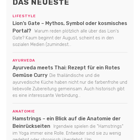
DAS NEUESTE
LIFESTYLE
Lion’s Gate – Mythos, Symbol oder kosmisches
Portal?
Warum reden plötzlich alle über das Lion's
Gate? Kaum beginnt der August, scheint es in den
sozialen Medien (zumindest...
AYURVEDA
Ayurveda meets Thai: Rezept für ein Rotes
Gemüse Curry
Die thailändische und die
ayurvedische Küche haben nicht nur die farbenfrohe und
liebevolle Zubereitung gemeinsam. Auch historisch gibt
es eine interessante Verbindung...
ANATOMIE
Hamstrings – ein Blick auf die Anatomie der
Beinrückseiten
Irgendwie spielen die "Hamstrings"
im Yoga immer eine Rolle. Entweder sind sie zu wenig
gedehnt oder chronisch überdehnt. Um...