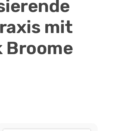
isierende
axis mit
k Broome