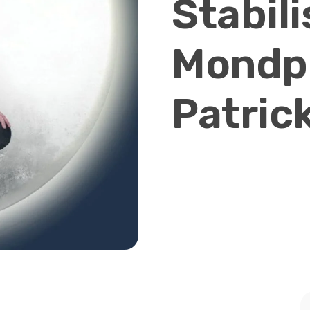
Stabil
Mondpr
Patric