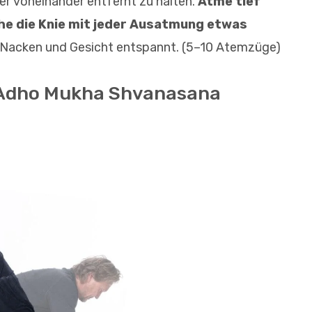
ter voneinander entfernt zu halten.
Atme tief
he die Knie mit jeder Ausatmung etwas
 Nacken und Gesicht entspannt. (5–10 Atemzüge)
–Adho Mukha Shvanasana