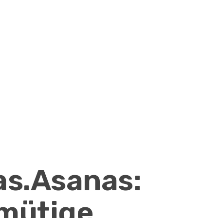
as.Asanas:
mütige