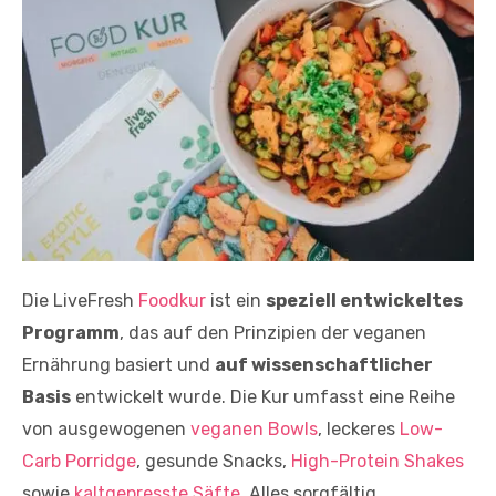
Die LiveFresh
Foodkur
ist ein
speziell entwickeltes
Programm
, das auf den Prinzipien der veganen
Ernährung basiert und
auf wissenschaftlicher
Basis
entwickelt wurde. Die Kur umfasst eine Reihe
von ausgewogenen
veganen Bowls
, leckeres
Low-
Carb Porridge
, gesunde Snacks,
High-Protein Shakes
sowie
kaltgepresste Säfte
. Alles sorgfältig