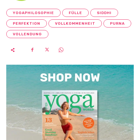
YOGAPHILOSOPHIE
FÜLLE
SIDDHI
PERFEKTION
VOLLKOMMENHEIT
PURNA
VOLLENDUNG