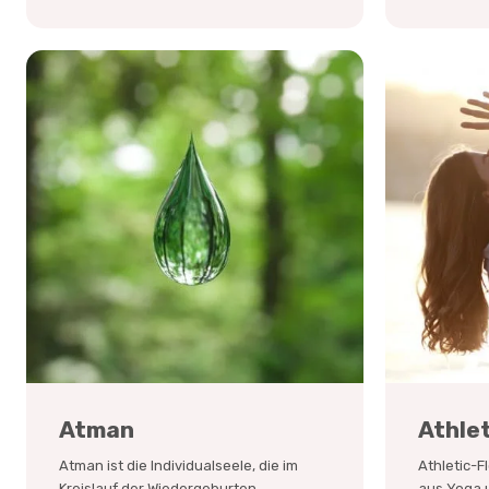
Atman
Athle
Atman ist die Individualseele, die im
Athletic-F
Kreislauf der Wiedergeburten
aus Yoga u