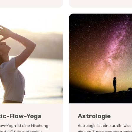
tic-Flow-Yoga
Astrologie
low-Yoga ist eine Mischung
Astrologie ist eine uralte Wis
nd HIIT (High Intensitiy
die den Zusammenhang zwis