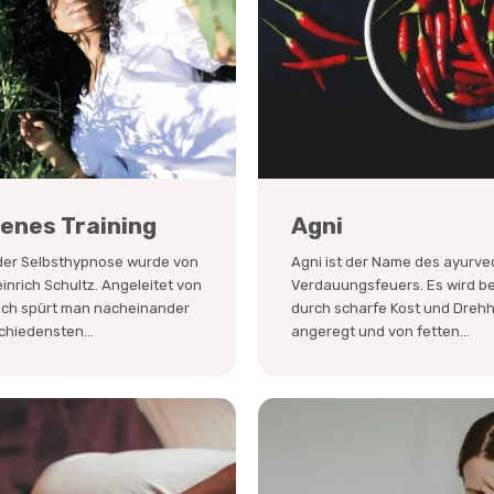
enes Training
Agni
 der Selbsthypnose wurde von
Agni ist der Name des ayurve
nrich Schultz. Angeleitet von
Verdauungsfeuers. Es wird b
ch spürt man nacheinander
durch scharfe Kost und Dreh
schiedensten...
angeregt und von fetten...