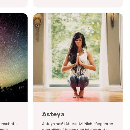
Asteya
senschaft,
Asteya heißt übersetzt Nicht-Begehren
chen
oder Nicht-Stehlen und ist das dritte