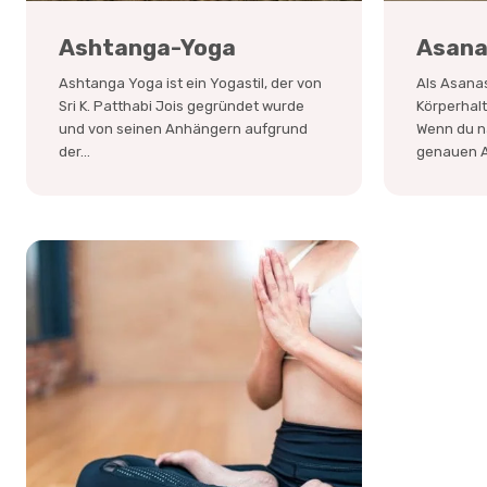
Ashtanga-Yoga
Asan
Ashtanga Yoga ist ein Yogastil, der von
Als Asanas
Sri K. Patthabi Jois gegründet wurde
Körperhal
und von seinen Anhängern aufgrund
Wenn du n
der...
genauen A