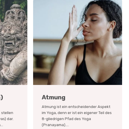
a)
Atmung
Atmung ist ein entscheidender Aspekt
stellen
im Yoga, denn er ist ein eigener Teil des
as) dar.
8-gliedrigen Pfad des Yoga
..
(Pranayama)....