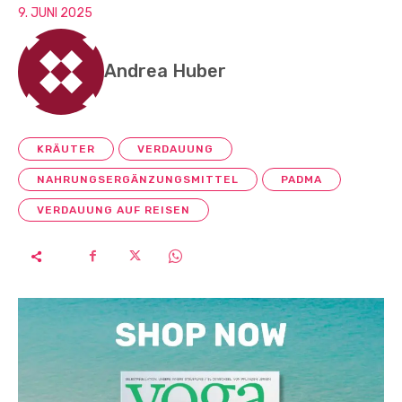
9. JUNI 2025
Andrea Huber
KRÄUTER
VERDAUUNG
NAHRUNGSERGÄNZUNGSMITTEL
PADMA
VERDAUUNG AUF REISEN