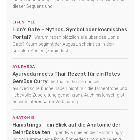
dieser Sequenz und...
LIFESTYLE
Lion’s Gate – Mythos, Symbol oder kosmisches
Portal?
Warum reden plötzlich alle über das Lion's
Gate? Kaum beginnt der August, scheint es in den
sozialen Medien (zumindest...
AYURVEDA
Ayurveda meets Thai: Rezept für ein Rotes
Gemüse Curry
Die thailändische und die
ayurvedische Küche haben nicht nur die farbenfrohe und
liebevolle Zubereitung gemeinsam. Auch historisch gibt
es eine interessante Verbindung...
ANATOMIE
Hamstrings – ein Blick auf die Anatomie der
Beinrückseiten
Irgendwie spielen die "Hamstrings"
im Yoga immer eine Rolle. Entweder sind sie zu wenig