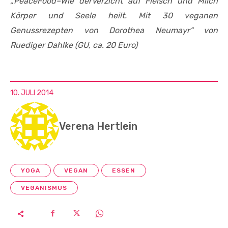
„PeaceFood–Wie derVerzicht auf Fleisch und Milch
Körper und Seele heilt. Mit 30 veganen
Genussrezepten von Dorothea Neumayr“ von
Ruediger Dahlke (GU, ca. 20 Euro)
10. JULI 2014
Verena Hertlein
YOGA
VEGAN
ESSEN
VEGANISMUS