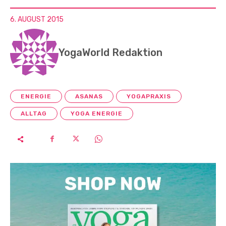
6. AUGUST 2015
YogaWorld Redaktion
ENERGIE
ASANAS
YOGAPRAXIS
ALLTAG
YOGA ENERGIE