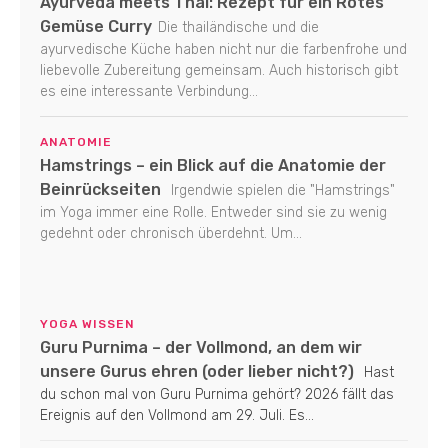
Ayurveda meets Thai: Rezept für ein Rotes
Gemüse Curry
Die thailändische und die
ayurvedische Küche haben nicht nur die farbenfrohe und
liebevolle Zubereitung gemeinsam. Auch historisch gibt
es eine interessante Verbindung...
ANATOMIE
Hamstrings – ein Blick auf die Anatomie der
Beinrückseiten
Irgendwie spielen die "Hamstrings"
im Yoga immer eine Rolle. Entweder sind sie zu wenig
gedehnt oder chronisch überdehnt. Um...
YOGA WISSEN
Guru Purnima – der Vollmond, an dem wir
unsere Gurus ehren (oder lieber nicht?)
Hast
du schon mal von Guru Purnima gehört? 2026 fällt das
Ereignis auf den Vollmond am 29. Juli. Es...