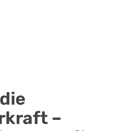
die
kraft –