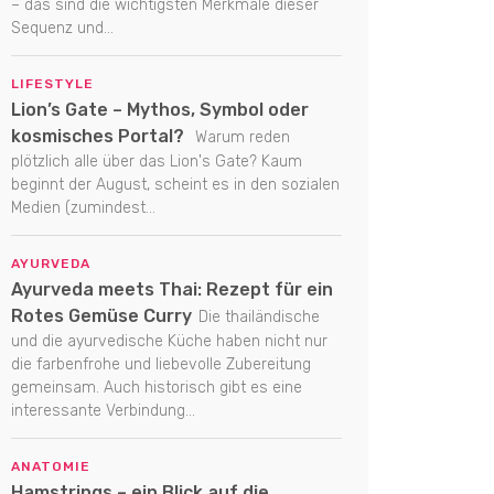
– das sind die wichtigsten Merkmale dieser
Sequenz und...
LIFESTYLE
Lion’s Gate – Mythos, Symbol oder
kosmisches Portal?
Warum reden
plötzlich alle über das Lion's Gate? Kaum
beginnt der August, scheint es in den sozialen
Medien (zumindest...
AYURVEDA
Ayurveda meets Thai: Rezept für ein
Rotes Gemüse Curry
Die thailändische
und die ayurvedische Küche haben nicht nur
die farbenfrohe und liebevolle Zubereitung
gemeinsam. Auch historisch gibt es eine
interessante Verbindung...
ANATOMIE
Hamstrings – ein Blick auf die