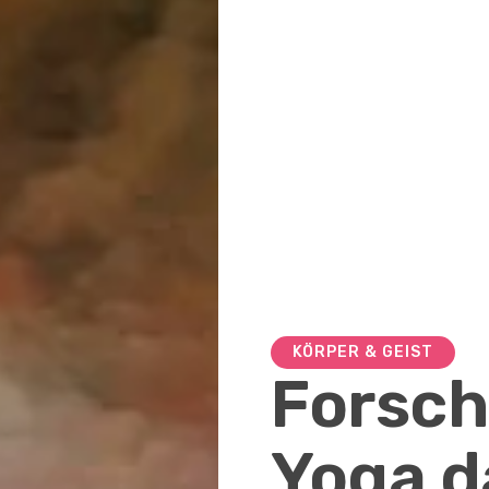
KÖRPER & GEIST
Forsch
Yoga d