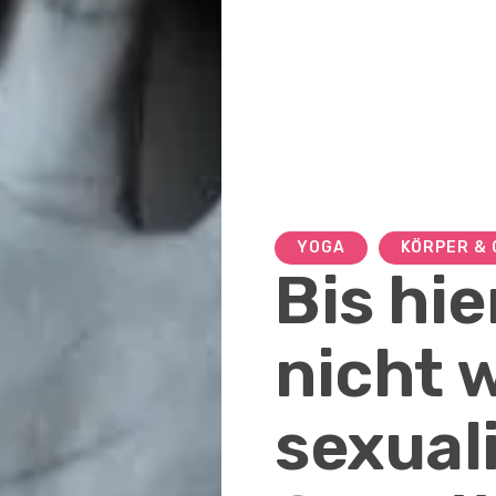
YOGA
KÖRPER & 
Bis hi
nicht 
sexual