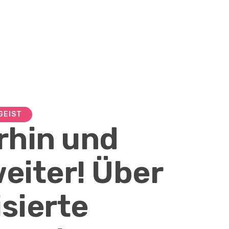
GEIST
erhin und
weiter! Über
isierte