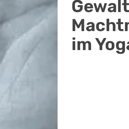
Gewalt
Macht
im Yog