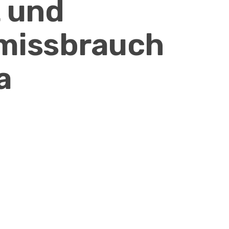
 und
missbrauch
a