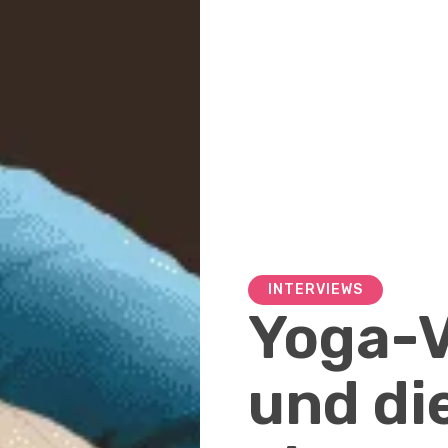
INTERVIEWS
Yoga-V
und di