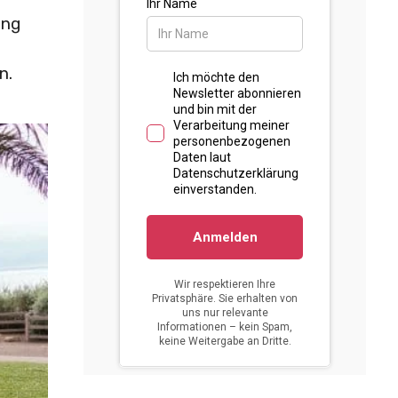
ung
n.