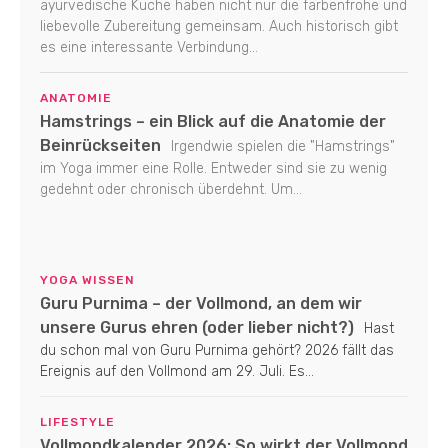
ayurvedische Küche haben nicht nur die farbenfrohe und
liebevolle Zubereitung gemeinsam. Auch historisch gibt
es eine interessante Verbindung...
ANATOMIE
Hamstrings – ein Blick auf die Anatomie der
Beinrückseiten
Irgendwie spielen die "Hamstrings"
im Yoga immer eine Rolle. Entweder sind sie zu wenig
gedehnt oder chronisch überdehnt. Um...
YOGA WISSEN
Guru Purnima – der Vollmond, an dem wir
unsere Gurus ehren (oder lieber nicht?)
Hast
du schon mal von Guru Purnima gehört? 2026 fällt das
Ereignis auf den Vollmond am 29. Juli. Es...
LIFESTYLE
Vollmondkalender 2026: So wirkt der Vollmond