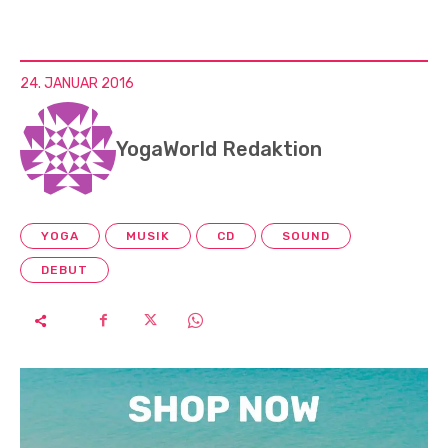
24. JANUAR 2016
YogaWorld Redaktion
YOGA
MUSIK
CD
SOUND
DEBUT