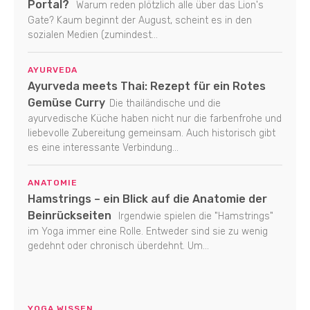
Portal?
Warum reden plötzlich alle über das Lion's
Gate? Kaum beginnt der August, scheint es in den
sozialen Medien (zumindest...
AYURVEDA
Ayurveda meets Thai: Rezept für ein Rotes
Gemüse Curry
Die thailändische und die
ayurvedische Küche haben nicht nur die farbenfrohe und
liebevolle Zubereitung gemeinsam. Auch historisch gibt
es eine interessante Verbindung...
ANATOMIE
Hamstrings – ein Blick auf die Anatomie der
Beinrückseiten
Irgendwie spielen die "Hamstrings"
im Yoga immer eine Rolle. Entweder sind sie zu wenig
gedehnt oder chronisch überdehnt. Um...
YOGA WISSEN