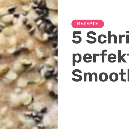
REZEPTE
5 Schr
perfek
Smoot