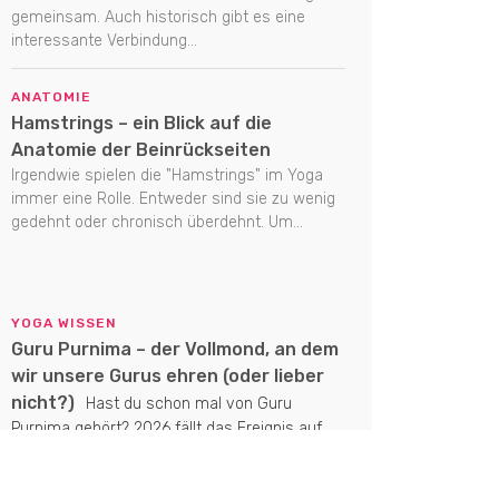
gemeinsam. Auch historisch gibt es eine
interessante Verbindung...
ANATOMIE
Hamstrings – ein Blick auf die
Anatomie der Beinrückseiten
Irgendwie spielen die "Hamstrings" im Yoga
immer eine Rolle. Entweder sind sie zu wenig
gedehnt oder chronisch überdehnt. Um...
YOGA WISSEN
Guru Purnima – der Vollmond, an dem
wir unsere Gurus ehren (oder lieber
nicht?)
Hast du schon mal von Guru
Purnima gehört? 2026 fällt das Ereignis auf
den Vollmond am 29. Juli. Es...