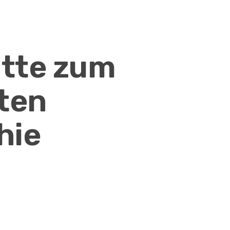
itte zum
ten
hie