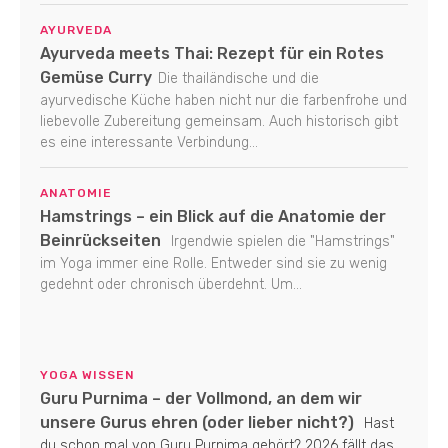
AYURVEDA
Ayurveda meets Thai: Rezept für ein Rotes
Gemüse Curry
Die thailändische und die
ayurvedische Küche haben nicht nur die farbenfrohe und
liebevolle Zubereitung gemeinsam. Auch historisch gibt
es eine interessante Verbindung...
ANATOMIE
Hamstrings – ein Blick auf die Anatomie der
Beinrückseiten
Irgendwie spielen die "Hamstrings"
im Yoga immer eine Rolle. Entweder sind sie zu wenig
gedehnt oder chronisch überdehnt. Um...
YOGA WISSEN
Guru Purnima – der Vollmond, an dem wir
unsere Gurus ehren (oder lieber nicht?)
Hast
du schon mal von Guru Purnima gehört? 2026 fällt das