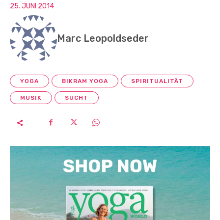
25. JUNI 2014
Marc Leopoldseder
YOGA
BIKRAM YOGA
SPIRITUALITÄT
MUSIK
SUCHT