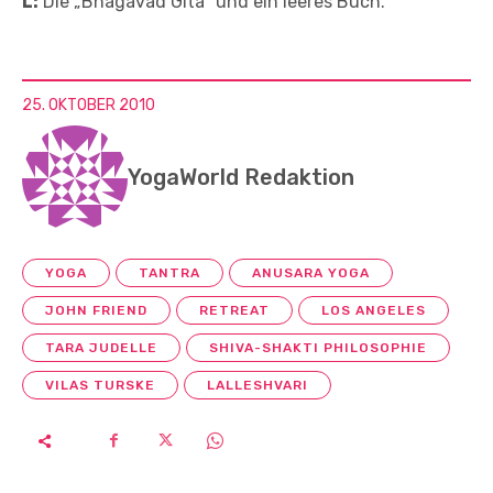
L:
Die „Bhagavad Gita“ und ein leeres Buch.
25. OKTOBER 2010
YogaWorld Redaktion
YOGA
TANTRA
ANUSARA YOGA
JOHN FRIEND
RETREAT
LOS ANGELES
TARA JUDELLE
SHIVA-SHAKTI PHILOSOPHIE
VILAS TURSKE
LALLESHVARI