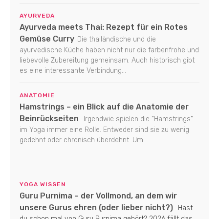
AYURVEDA
Ayurveda meets Thai: Rezept für ein Rotes
Gemüse Curry
Die thailändische und die
ayurvedische Küche haben nicht nur die farbenfrohe und
liebevolle Zubereitung gemeinsam. Auch historisch gibt
es eine interessante Verbindung...
ANATOMIE
Hamstrings – ein Blick auf die Anatomie der
Beinrückseiten
Irgendwie spielen die "Hamstrings"
im Yoga immer eine Rolle. Entweder sind sie zu wenig
gedehnt oder chronisch überdehnt. Um...
YOGA WISSEN
Guru Purnima – der Vollmond, an dem wir
unsere Gurus ehren (oder lieber nicht?)
Hast
du schon mal von Guru Purnima gehört? 2026 fällt das