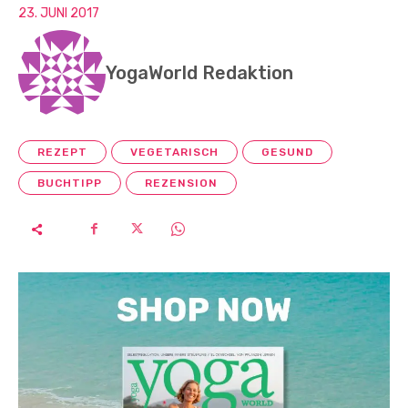
23. JUNI 2017
YogaWorld Redaktion
REZEPT
VEGETARISCH
GESUND
BUCHTIPP
REZENSION