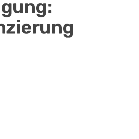
igung:
nzierung