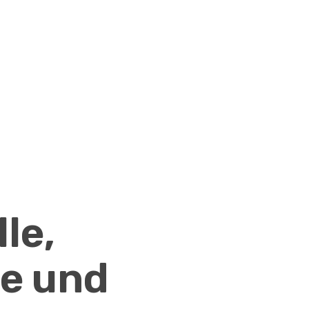
le,
e und