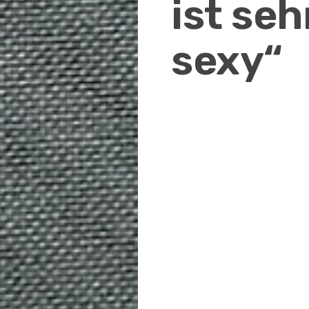
ist seh
sexy“