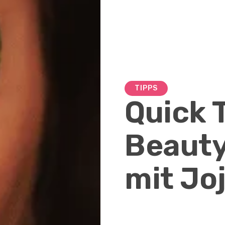
TIPPS
Quick T
Beaut
mit Jo