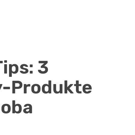
ips: 3
y-Produkte
joba