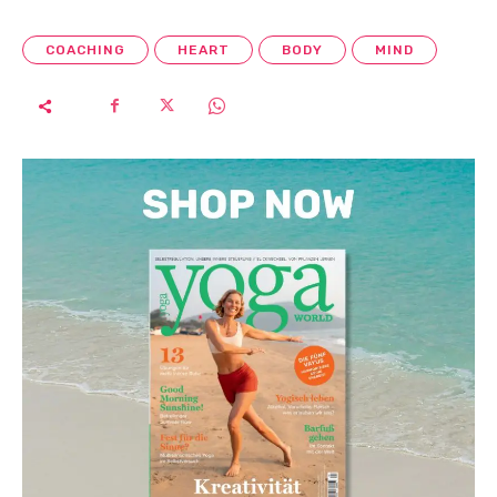
COACHING
HEART
BODY
MIND