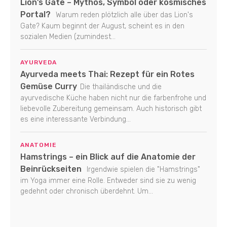
Lion’s Gate – Mythos, Symbol oder kosmisches
Portal?
Warum reden plötzlich alle über das Lion's
Gate? Kaum beginnt der August, scheint es in den
sozialen Medien (zumindest...
AYURVEDA
Ayurveda meets Thai: Rezept für ein Rotes
Gemüse Curry
Die thailändische und die
ayurvedische Küche haben nicht nur die farbenfrohe und
liebevolle Zubereitung gemeinsam. Auch historisch gibt
es eine interessante Verbindung...
ANATOMIE
Hamstrings – ein Blick auf die Anatomie der
Beinrückseiten
Irgendwie spielen die "Hamstrings"
im Yoga immer eine Rolle. Entweder sind sie zu wenig
gedehnt oder chronisch überdehnt. Um...