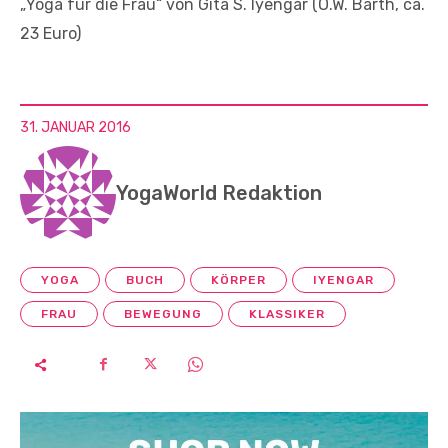
„Yoga für die Frau“ von Gita S. Iyengar (O.W. Barth, ca.
23 Euro)
31. JANUAR 2016
YogaWorld Redaktion
YOGA
BUCH
KÖRPER
IYENGAR
FRAU
BEWEGUNG
KLASSIKER